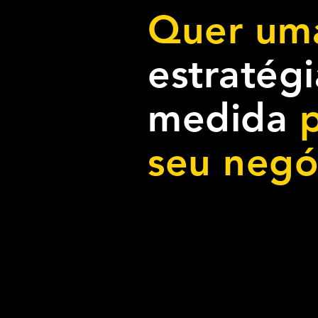
Quer um
estratég
medida
p
seu negó