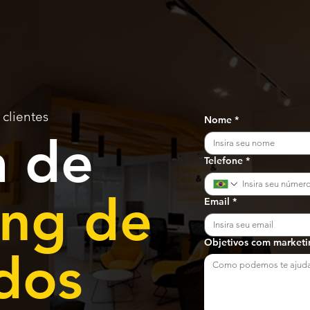
clientes
Nome
*
a de
Telefone
*
ing de
Email
*
Objetivos com marketi
dos