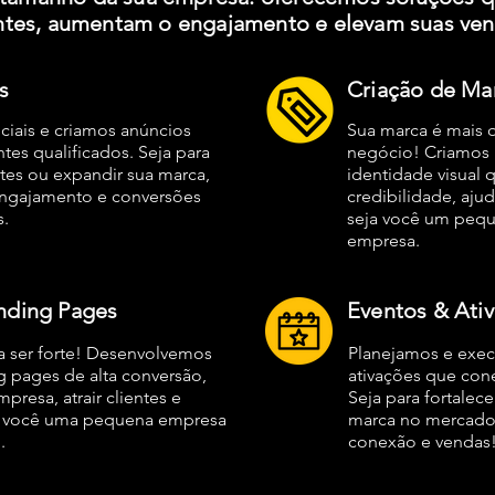
entes, aumentam o engajamento e elevam suas ven
s
Criação de Mar
ciais e criamos anúncios
Sua marca é mais 
entes qualificados. Seja para
negócio! Criamos l
tes ou expandir sua marca,
identidade visual 
engajamento e conversões
credibilidade, aju
.
seja você um peq
empresa.
anding Pages
Eventos & Ati
a ser forte! Desenvolvemos
Planejamos e exec
ng pages de alta conversão,
ativações que con
resa, atrair clientes e
Seja para fortalec
ja você uma pequena empresa
marca no mercado,
.
conexão e vendas