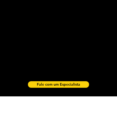
Fale com um Especialista
REDES
R
SOCIAIS.