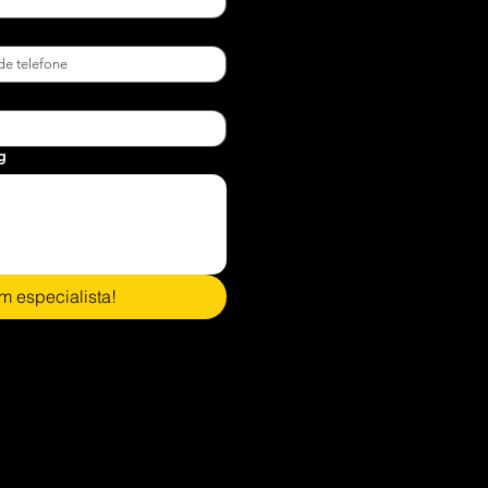
g
m especialista!