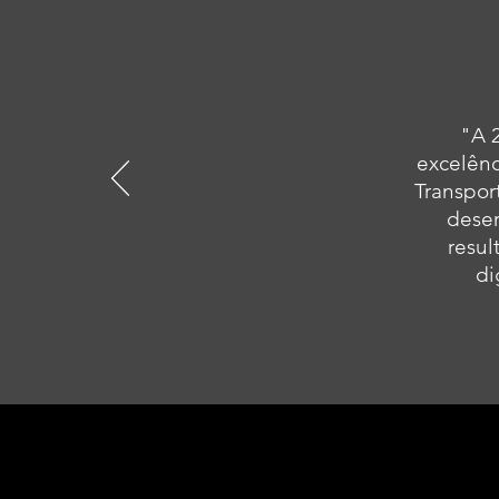
"A 2
excelênc
Transpor
dese
resul
di