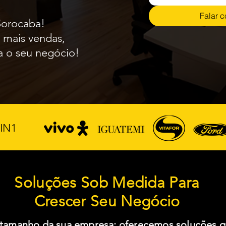
Falar c
Sorocaba!
a mais vendas,
ra o seu negócio!
IN1
Soluções Sob Medida Para
Crescer Seu Negócio
tamanho da sua empresa: oferecemos soluções q