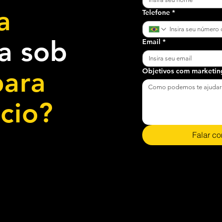
a
Telefone
*
ia sob
Email
*
ara
Objetivos com marketin
cio?
Falar co