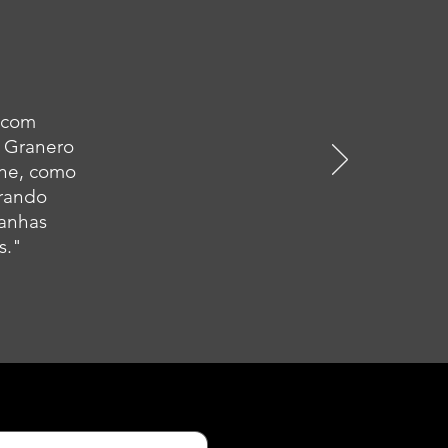
s com
a Granero
ine, como
rando
panhas
s."