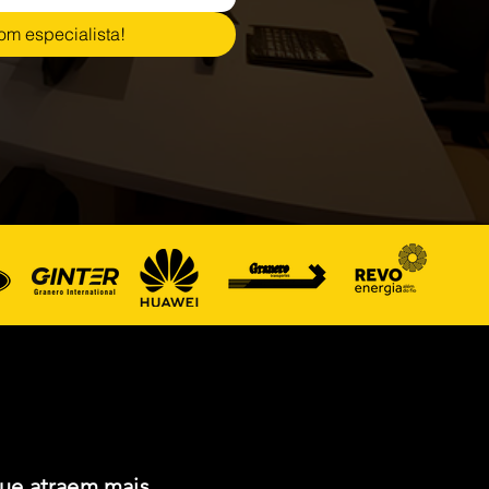
om especialista!
ue atraem mais